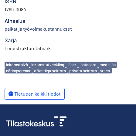
ISSN
1799-0084
Aihealue
palkat ja työvoimakustannukset
Sarja
Lönestrukturstatistik
Avainsanat
inkomstnivå
inkomstutveckling
löner
löntagare
medellön
näringsgrenar
offentliga sektorn
privata sektorn
yrken
Tietueen kaikki tiedot