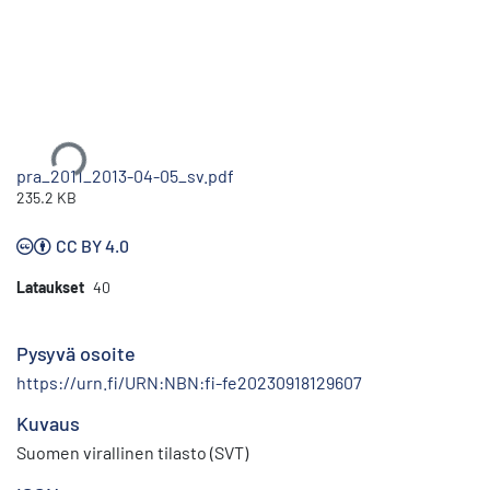
Ladataan...
pra_2011_2013-04-05_sv.pdf
235.2 KB
CC BY 4.0
Lataukset
40
Pysyvä osoite
https://urn.fi/URN:NBN:fi-fe20230918129607
Kuvaus
Suomen virallinen tilasto (SVT)