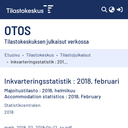
(c
OTOS
Tilastokeskuksen julkaisut verkossa
Etusivu
Tilastokeskus
Tilastojulkaisut
Kokoelmat
Inkvarteringsstatistik : 2018, februari
Selaa
Inkvarteringsstatistik : 2018, februari
Majoitustilasto : 2018, helmikuu
Accommodation statistics : 2018, February
Statistikcentralen
2018
matk_2018_02_2018-04-12_sv.pdf