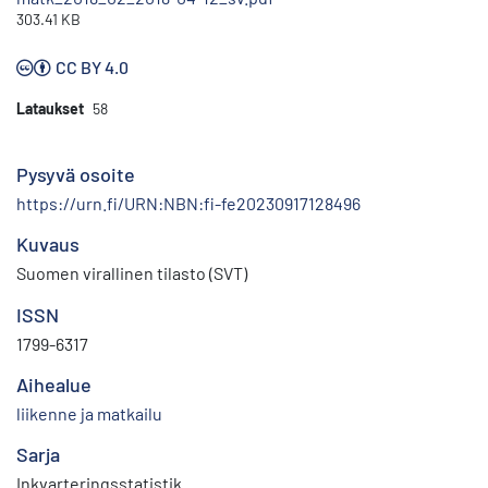
303.41 KB
CC BY 4.0
Lataukset
58
Pysyvä osoite
https://urn.fi/URN:NBN:fi-fe20230917128496
Kuvaus
Suomen virallinen tilasto (SVT)
ISSN
1799-6317
Aihealue
liikenne ja matkailu
Sarja
Inkvarteringsstatistik