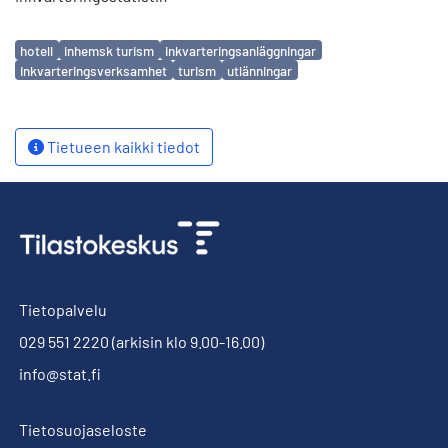
Avainsanat
hotell
inhemsk turism
inkvarteringsanläggningar
inkvarteringsverksamhet
turism
utlänningar
Tietueen kaikki tiedot
Tietopalvelu
029 551 2220
(arkisin klo 9.00-16.00)
info@stat.fi
Tietosuojaseloste