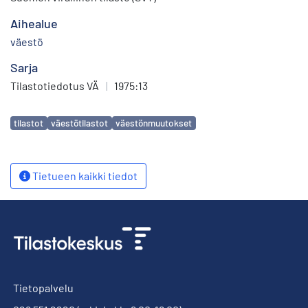
Aihealue
väestö
Sarja
Tilastotiedotus VÄ
|
1975:13
Avainsanat
tilastot
väestötilastot
väestönmuutokset
Tietueen kaikki tiedot
Tietopalvelu