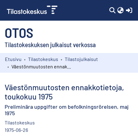
(c
OTOS
Tilastokeskuksen julkaisut verkossa
Etusivu
Tilastokeskus
Tilastojulkaisut
Kokoelmat
Väestönmuutosten ennakkotietoja, toukokuu 1975
Selaa
Väestönmuutosten ennakkotietoja,
toukokuu 1975
Preliminära uppgifter om befolkningsrörelsen, maj
1975
Tilastokeskus
1975-06-26