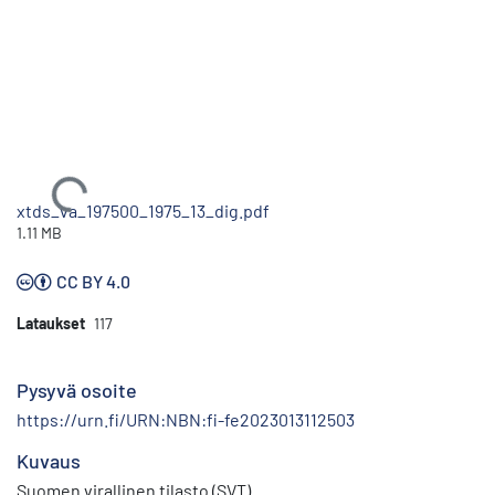
Ladataan...
xtds_va_197500_1975_13_dig.pdf
1.11 MB
CC BY 4.0
Lataukset
117
Pysyvä osoite
https://urn.fi/URN:NBN:fi-fe2023013112503
Kuvaus
Suomen virallinen tilasto (SVT)