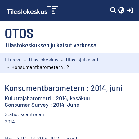
(c
OTOS
Tilastokeskuksen julkaisut verkossa
Etusivu
Tilastokeskus
Tilastojulkaisut
Kokoelmat
Konsumentbarometern : 2014, juni
Selaa
Konsumentbarometern : 2014, juni
Kuluttajabarometri : 2014, kesäkuu
Consumer Survey : 2014, June
Statistikcentralen
2014
kbar_2014_06_2014-06-27_sv.pdf