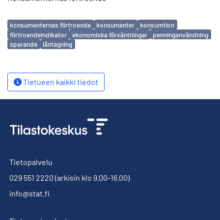
Avainsanat
konsumenternas förtroende
konsumenter
konsumtion
förtroendeindikator
ekonomiska förväntningar
penninganvändning
sparande
låntagning
Tietueen kaikki tiedot
Tietopalvelu
029 551 2220
(arkisin klo 9.00-16.00)
info@stat.fi