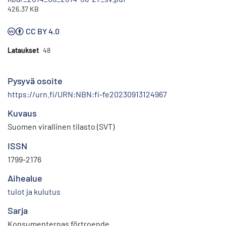
426.37 KB
CC BY 4.0
Lataukset
48
Pysyvä osoite
https://urn.fi/URN:NBN:fi-fe20230913124967
Kuvaus
Suomen virallinen tilasto (SVT)
ISSN
1799-2176
Aihealue
tulot ja kulutus
Sarja
Konsumenternas förtroende