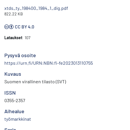
xtds_ty_198400_1984_1_dig.pdf
822.22 KB
CC BY 4.0
Lataukset
107
Pysyvä osoite
https://urn.fi/URN:NBN:fi-fe2023013110755
Kuvaus
Suomen virallinen tilasto (SVT)
ISSN
0355-2357
Aihealue
työmarkkinat
Sarja