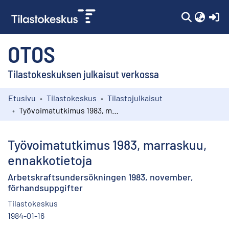
(c
OTOS
Tilastokeskuksen julkaisut verkossa
Etusivu
Tilastokeskus
Tilastojulkaisut
Kokoelmat
Työvoimatutkimus 1983, marraskuu, ennakkotietoja
Selaa
Työvoimatutkimus 1983, marraskuu,
ennakkotietoja
Arbetskraftsundersökningen 1983, november,
förhandsuppgifter
Tilastokeskus
1984-01-16