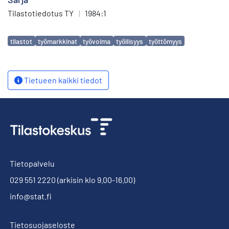
Tilastotiedotus TY
|
1984:1
Avainsanat
tilastot
työmarkkinat
työvoima
työllisyys
työttömyys
Tietueen kaikki tiedot
Tietopalvelu
029 551 2220
(arkisin klo 9.00-16.00)
info@stat.fi
Tietosuojaseloste