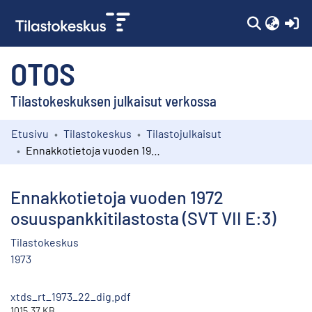
(c
OTOS
Tilastokeskuksen julkaisut verkossa
Etusivu
Tilastokeskus
Tilastojulkaisut
Kokoelmat
Ennakkotietoja vuoden 1972 osuuspankkitilastosta (SVT VII E:3)
Selaa
Ennakkotietoja vuoden 1972
osuuspankkitilastosta (SVT VII E:3)
Tilastokeskus
1973
xtds_rt_1973_22_dig.pdf
1015.37 KB