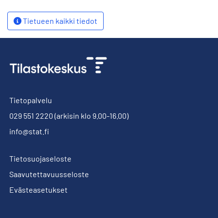
Tietueen kaikki tiedot
Tietopalvelu
029 551 2220
(arkisin klo 9.00-16.00)
info@stat.fi
Tietosuojaseloste
Saavutettavuusseloste
Evästeasetukset