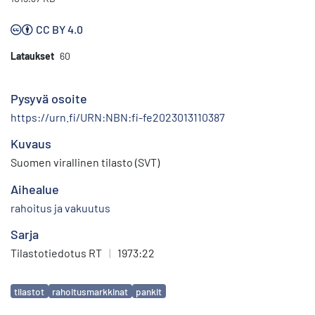
CC BY 4.0
Lataukset
60
Pysyvä osoite
https://urn.fi/URN:NBN:fi-fe2023013110387
Kuvaus
Suomen virallinen tilasto (SVT)
Aihealue
rahoitus ja vakuutus
Sarja
Tilastotiedotus RT
|
1973:22
Avainsanat
tilastot
rahoitusmarkkinat
pankit