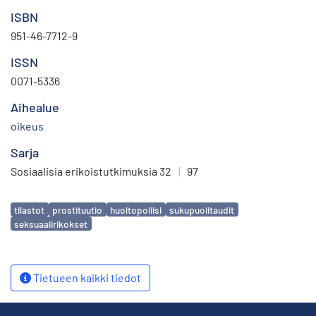
ISBN
951-46-7712-9
ISSN
0071-5336
Aihealue
oikeus
Sarja
Sosiaalisia erikoistutkimuksia 32
|
97
Avainsanat
tilastot
prostituutio
huoltopoliisi
sukupuolitaudit
seksuaalirikokset
Tietueen kaikki tiedot