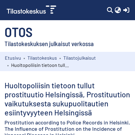
(c
OTOS
Tilastokeskuksen julkaisut verkossa
Etusivu
Tilastokeskus
Tilastojulkaisut
Kokoelmat
Huoltopoliisin tietoon tullut prostituutio Helsingissä, Prostituution vaikutuksesta sukupuolitautien esiintyvyyteen Helsingissä
Selaa
Huoltopoliisin tietoon tullut
prostituutio Helsingissä, Prostituution
vaikutuksesta sukupuolitautien
esiintyvyyteen Helsingissä
Prostitution according to Police Records in Helsinki,
The Influence of Prostitution on the Incidence of