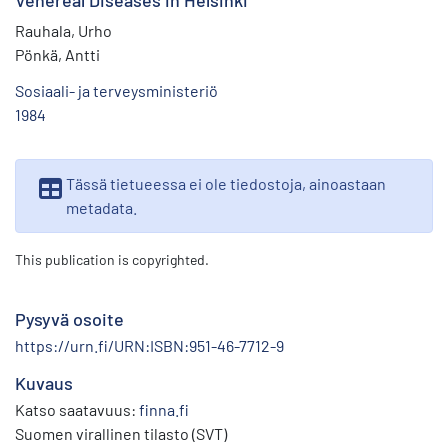
Venereal Diseases in Helsinki
Rauhala, Urho
Pönkä, Antti
Sosiaali- ja terveysministeriö
1984
Tässä tietueessa ei ole tiedostoja, ainoastaan
metadata.
This publication is copyrighted.
Pysyvä osoite
https://urn.fi/URN:ISBN:951-46-7712-9
Kuvaus
Katso saatavuus:
finna.fi
Suomen virallinen tilasto (SVT)