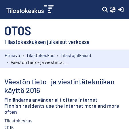
(c
OTOS
Tilastokeskuksen julkaisut verkossa
Etusivu
Tilastokeskus
Tilastojulkaisut
Kokoelmat
Väestön tieto- ja viestintätekniikan käyttö 2016
Selaa
Väestön tieto- ja viestintätekniikan
käyttö 2016
Finländarna använder allt oftare internet
Finnish residents use the Internet more and more
often
Tilastokeskus
2016