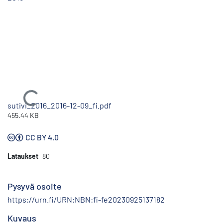
Ladataan...
sutivi_2016_2016-12-09_fi.pdf
455.44 KB
CC BY 4.0
Lataukset
80
Pysyvä osoite
https://urn.fi/URN:NBN:fi-fe20230925137182
Kuvaus