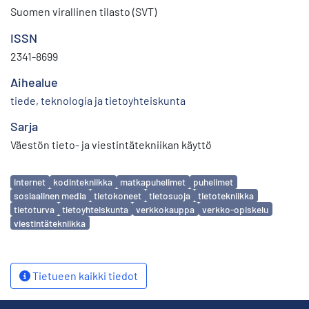
Suomen virallinen tilasto (SVT)
ISSN
2341-8699
Aihealue
tiede, teknologia ja tietoyhteiskunta
Sarja
Väestön tieto- ja viestintätekniikan käyttö
Avainsanat
internet
kodintekniikka
matkapuhelimet
puhelimet
sosiaalinen media
tietokoneet
tietosuoja
tietotekniikka
tietoturva
tietoyhteiskunta
verkkokauppa
verkko-opiskelu
viestintätekniikka
Tietueen kaikki tiedot