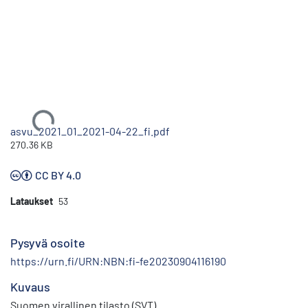
Ladataan...
asvu_2021_01_2021-04-22_fi.pdf
270.36 KB
CC BY 4.0
Lataukset
53
Pysyvä osoite
https://urn.fi/URN:NBN:fi-fe20230904116190
Kuvaus
Suomen virallinen tilasto (SVT)