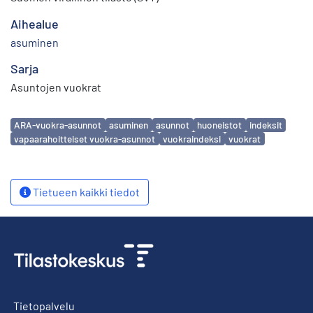
Aihealue
asuminen
Sarja
Asuntojen vuokrat
Avainsanat
ARA-vuokra-asunnot
asuminen
asunnot
huoneistot
indeksit
vapaarahoitteiset vuokra-asunnot
vuokraindeksi
vuokrat
Tietueen kaikki tiedot
Tietopalvelu