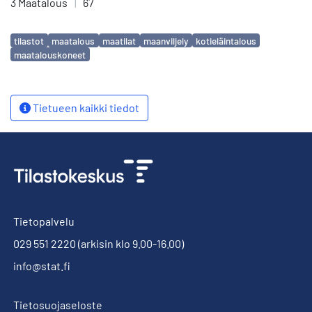
3 Maatalous
|
67
Avainsanat
tilastot
maatalous
maatilat
maanviljely
kotieläintalous
maatalouskoneet
Tietueen kaikki tiedot
Tietopalvelu
029 551 2220
(arkisin klo 9.00-16.00)
info@stat.fi
Tietosuojaseloste