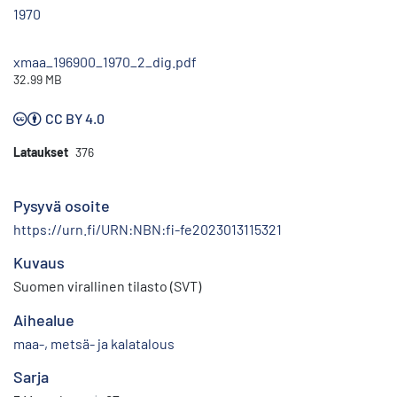
1970
xmaa_196900_1970_2_dig.pdf
32.99 MB
CC BY 4.0
Lataukset
376
Pysyvä osoite
https://urn.fi/URN:NBN:fi-fe2023013115321
Kuvaus
Suomen virallinen tilasto (SVT)
Aihealue
maa-, metsä- ja kalatalous
Sarja