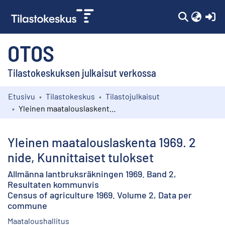
(c
OTOS
Tilastokeskuksen julkaisut verkossa
Etusivu
Tilastokeskus
Tilastojulkaisut
Kokoelmat
Yleinen maatalouslaskenta 1969. 2 nide, Kunnittaiset tulokset
Selaa
Yleinen maatalouslaskenta 1969. 2
nide, Kunnittaiset tulokset
Allmänna lantbruksräkningen 1969. Band 2,
Resultaten kommunvis
Census of agriculture 1969. Volume 2, Data per
commune
Maataloushallitus