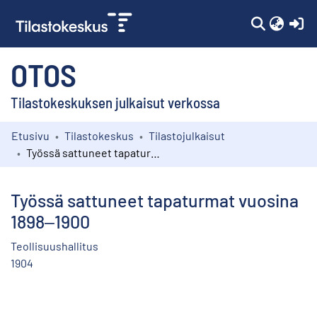
(c
OTOS
Tilastokeskuksen julkaisut verkossa
Etusivu
Tilastokeskus
Tilastojulkaisut
Kokoelmat
Työssä sattuneet tapaturmat vuosina 1898‒1900
Selaa
Työssä sattuneet tapaturmat vuosina
1898‒1900
Teollisuushallitus
1904