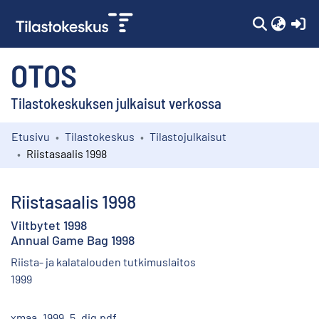
(c
OTOS
Tilastokeskuksen julkaisut verkossa
Etusivu
Tilastokeskus
Tilastojulkaisut
Kokoelmat
Riistasaalis 1998
Selaa
Riistasaalis 1998
Viltbytet 1998
Annual Game Bag 1998
Riista- ja kalatalouden tutkimuslaitos
1999
xmaa_1999_5_dig.pdf