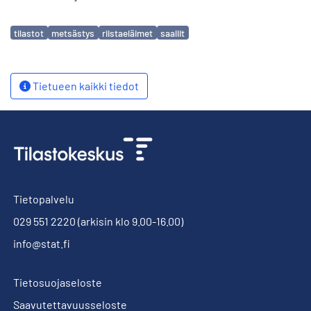
Avainsanat
tilastot
metsästys
riistaeläimet
saaliit
Tietueen kaikki tiedot
Tietopalvelu
029 551 2220
(arkisin klo 9.00-16.00)
info@stat.fi
Tietosuojaseloste
Saavutettavuusseloste