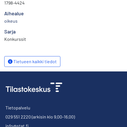
1798-4424
Aihealue
oikeus
Sarja
Konkurssit
Tietueen kaikki tiedot
Tietopalvelu
029 551 2220
(arkisin klo 9.00-16.00)
info@stat.fi