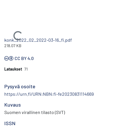
Ladataan...
konk_2022_02_2022-03-16_fi.pdf
218.07 KB
CC BY 4.0
Lataukset
71
Pysyvä osoite
https://urn.fi/URN:NBN:fi-fe20230831114669
Kuvaus
Suomen virallinen tilasto (SVT)
ISSN