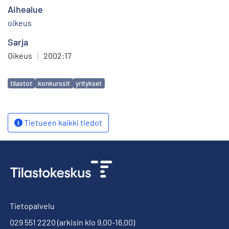
Aihealue
oikeus
Sarja
Oikeus
|
2002:17
Avainsanat
tilastot
konkurssit
yritykset
Tietueen kaikki tiedot
Tietopalvelu
029 551 2220
(arkisin klo 9.00-16.00)