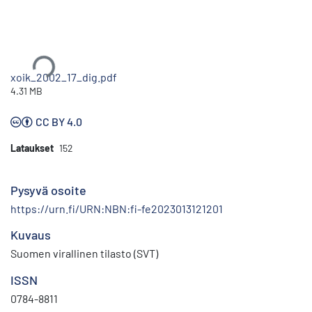
Ladataan...
xoik_2002_17_dig.pdf
4.31 MB
CC BY 4.0
Lataukset
152
Pysyvä osoite
https://urn.fi/URN:NBN:fi-fe2023013121201
Kuvaus
Suomen virallinen tilasto (SVT)
ISSN
0784-8811