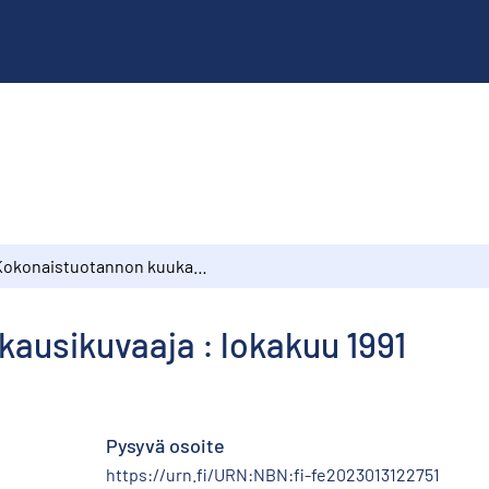
Kokonaistuotannon kuukausikuvaaja : lokakuu 1991
ausikuvaaja : lokakuu 1991
Pysyvä osoite
https://urn.fi/URN:NBN:fi-fe2023013122751