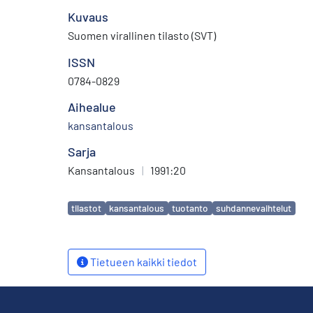
Kuvaus
Suomen virallinen tilasto (SVT)
ISSN
0784-0829
Aihealue
kansantalous
Sarja
Kansantalous
|
1991:20
Avainsanat
tilastot
kansantalous
tuotanto
suhdannevaihtelut
Tietueen kaikki tiedot