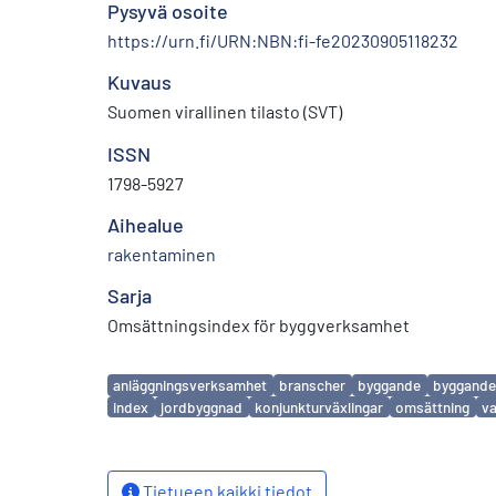
Pysyvä osoite
https://urn.fi/URN:NBN:fi-fe20230905118232
Kuvaus
Suomen virallinen tilasto (SVT)
ISSN
1798-5927
Aihealue
rakentaminen
Sarja
Omsättningsindex för byggverksamhet
Avainsanat
anläggningsverksamhet
branscher
byggande
byggande
index
jordbyggnad
konjunkturväxlingar
omsättning
v
Tietueen kaikki tiedot