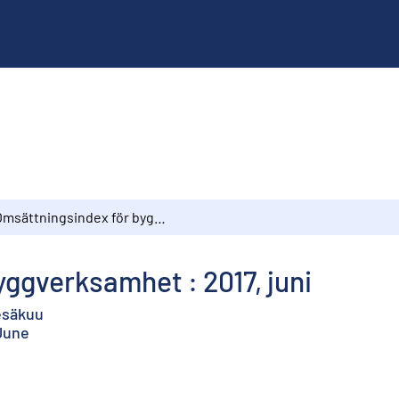
Omsättningsindex för byggverksamhet : 2017, juni
ggverksamhet : 2017, juni
kesäkuu
 June