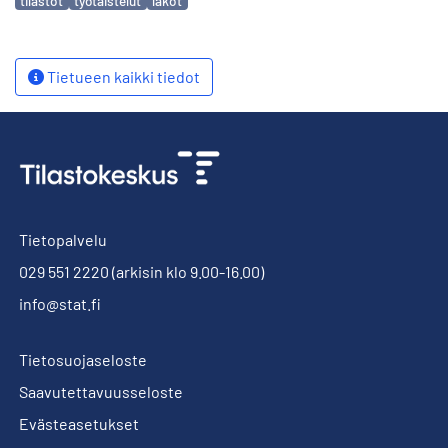
tilastot
työtaistelut
lakot
Tietueen kaikki tiedot
Tietopalvelu
029 551 2220
(arkisin klo 9.00-16.00)
info@stat.fi
Tietosuojaseloste
Saavutettavuusseloste
Evästeasetukset