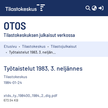
(c
OTOS
Tilastokeskuksen julkaisut verkossa
Etusivu
Tilastokeskus
Tilastojulkaisut
Kokoelmat
Työtaistelut 1983, 3. neljännes
Selaa
Työtaistelut 1983, 3. neljännes
Tilastokeskus
1984-01-24
xtds_ty_198400_1984_2_dig.pdf
673.54 KB