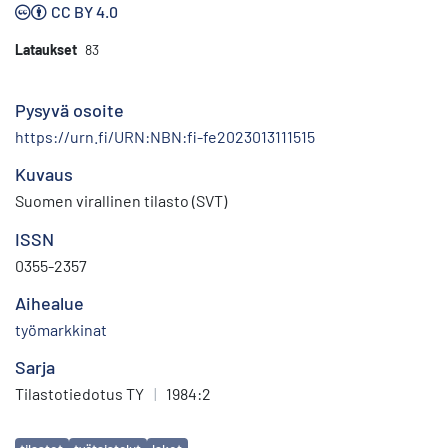
CC BY 4.0
Lataukset
83
Pysyvä osoite
https://urn.fi/URN:NBN:fi-fe2023013111515
Kuvaus
Suomen virallinen tilasto (SVT)
ISSN
0355-2357
Aihealue
työmarkkinat
Sarja
Tilastotiedotus TY
|
1984:2
Avainsanat