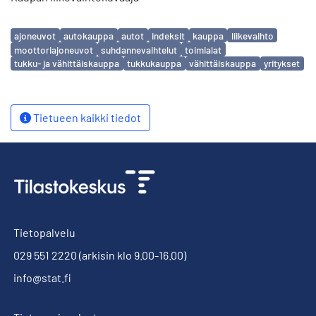
Avainsanat
ajoneuvot
autokauppa
autot
indeksit
kauppa
liikevaihto
moottoriajoneuvot
suhdannevaihtelut
toimialat
tukku- ja vähittäiskauppa
tukkukauppa
vähittäiskauppa
yritykset
Tietueen kaikki tiedot
Tietopalvelu
029 551 2220
(arkisin klo 9.00-16.00)
info@stat.fi