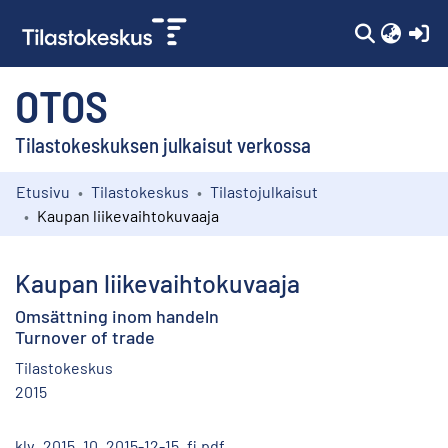
(c
OTOS
Tilastokeskuksen julkaisut verkossa
Etusivu
Tilastokeskus
Tilastojulkaisut
Kokoelmat
Kaupan liikevaihtokuvaaja
Selaa
Kaupan liikevaihtokuvaaja
Omsättning inom handeln
Turnover of trade
Tilastokeskus
2015
klv_2015_10_2015-12-15_fi.pdf