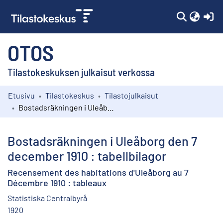
(c
OTOS
Tilastokeskuksen julkaisut verkossa
Etusivu
Tilastokeskus
Tilastojulkaisut
Kokoelmat
Bostadsräkningen i Uleåborg den 7 december 1910 : tabellbilagor
Selaa
Bostadsräkningen i Uleåborg den 7
december 1910 : tabellbilagor
Recensement des habitations d'Uleåborg au 7
Décembre 1910 : tableaux
Statistiska Centralbyrå
1920