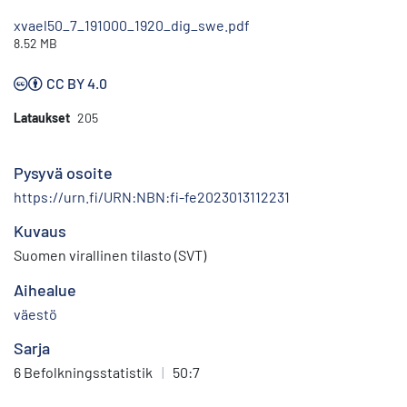
xvael50_7_191000_1920_dig_swe.pdf
8.52 MB
CC BY 4.0
Lataukset
205
Pysyvä osoite
https://urn.fi/URN:NBN:fi-fe2023013112231
Kuvaus
Suomen virallinen tilasto (SVT)
Aihealue
väestö
Sarja
6 Befolkningsstatistik
|
50:7