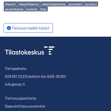
Avainsanat
tilastot
väestötilastot
väestönlaskenta
asuminen
asunnot
asuntokanta
vuokrat
Oulu
Tietueen kaikki tiedot
Tietopalvelu
029 551 2220
(arkisin klo 9.00-16.00)
info@stat.fi
Tietosuojaseloste
Saavutettavuusseloste