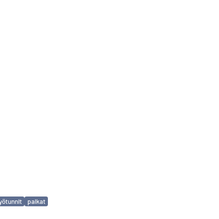
yötunnit
palkat