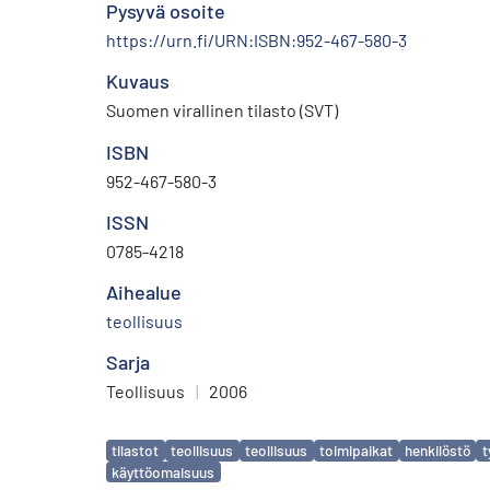
Pysyvä osoite
https://urn.fi/URN:ISBN:952-467-580-3
Kuvaus
Suomen virallinen tilasto (SVT)
ISBN
952-467-580-3
ISSN
0785-4218
Aihealue
teollisuus
Sarja
Teollisuus
|
2006
Avainsanat
tilastot
teollisuus
teollisuus
toimipaikat
henkilöstö
t
käyttöomaisuus