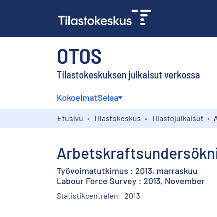
OTOS
Tilastokeskuksen julkaisut verkossa
Kokoelmat
Selaa
Etusivu
Tilastokeskus
Tilastojulkaisut
Arbetskraftsundersökni
Työvoimatutkimus : 2013, marraskuu
Labour Force Survey : 2013, November
Statistikcentralen
2013