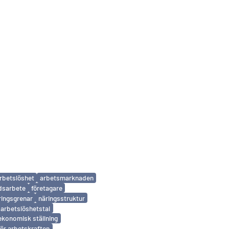
rbetslöshet
arbetsmarknaden
idsarbete
företagare
ringsgrenar
näringsstruktur
t arbetslöshetstal
ekonomisk ställning
för arbetskraften