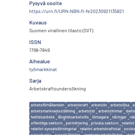
Pysyvä osoite
https://urn.fi/URN:NBN:fi-fe20230921135821
Kuvaus
Suomen virallinen tilasto (SVT)
ISSN
1798-7849
Aihealue
työmarkkinat
Sarja
Arbetskraftsundersökning
Avainsanat
arbetsförhållanden
arbetskraft
arbetsliv
arbetslösa
a
arbetsmarknadsställning
arbetstid
arbetstimmar
delt
heltidsarbete
långtidsarbetslös
löntagare
näringar
nä
offentliga sektorn
permittering
privata sektorn
relativ
relativt sysselsättningstal
relativt arbetskraftstal
socio
sysselsatta
sysselsättning
ungdomsarbetslöshet
utan