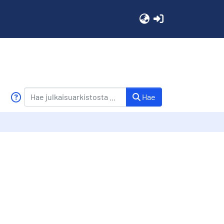
(current)
Hae