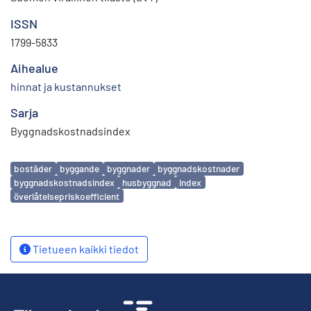
ISSN
1799-5833
Aihealue
hinnat ja kustannukset
Sarja
Byggnadskostnadsindex
Avainsanat
bostäder
byggande
byggnader
byggnadskostnader
byggnadskostnadsindex
husbyggnad
index
överlåtelsepriskoefficient
Tietueen kaikki tiedot