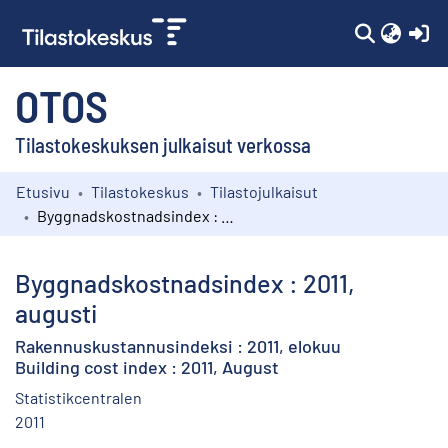
(c
OTOS
Tilastokeskuksen julkaisut verkossa
Etusivu
Tilastokeskus
Tilastojulkaisut
Kokoelmat
Byggnadskostnadsindex : 2011, augusti
Selaa
Byggnadskostnadsindex : 2011,
augusti
Rakennuskustannusindeksi : 2011, elokuu
Building cost index : 2011, August
Statistikcentralen
2011