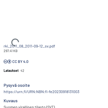
Ladataan...
rki_2011_08_2011-09-12_sv.pdf
297.41 KB
CC BY 4.0
Lataukset
42
Pysyvä osoite
https://urn.fi/URN:NBN:fi-fe20230918131003
Kuvaus
Suomen virallinen tilasto (SVT)