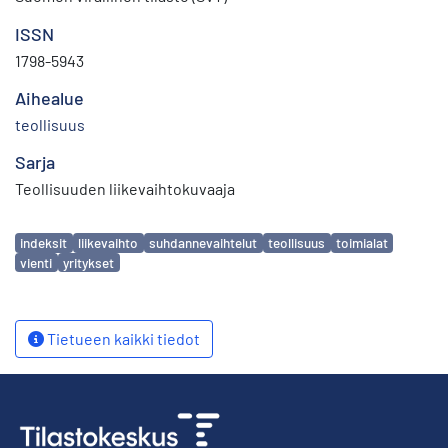
ISSN
1798-5943
Aihealue
teollisuus
Sarja
Teollisuuden liikevaihtokuvaaja
Avainsanat
indeksit
liikevaihto
suhdannevaihtelut
teollisuus
toimialat
vienti
yritykset
Tietueen kaikki tiedot