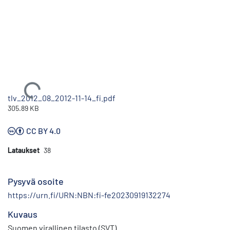
Ladataan...
tlv_2012_08_2012-11-14_fi.pdf
305.89 KB
CC BY 4.0
Lataukset
38
Pysyvä osoite
https://urn.fi/URN:NBN:fi-fe20230919132274
Kuvaus
Suomen virallinen tilasto (SVT)