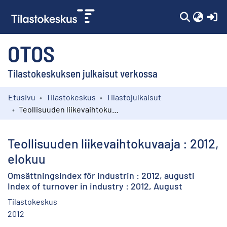
(c
OTOS
Tilastokeskuksen julkaisut verkossa
Etusivu
Tilastokeskus
Tilastojulkaisut
Kokoelmat
Teollisuuden liikevaihtokuvaaja : 2012, elokuu
Selaa
Teollisuuden liikevaihtokuvaaja : 2012,
elokuu
Omsättningsindex för industrin : 2012, augusti
Index of turnover in industry : 2012, August
Tilastokeskus
2012