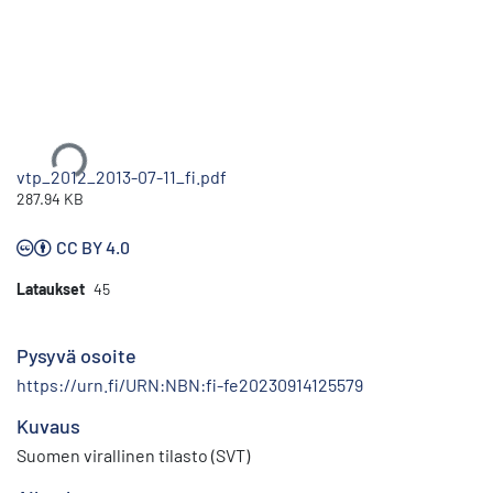
Ladataan...
vtp_2012_2013-07-11_fi.pdf
287.94 KB
CC BY 4.0
Lataukset
45
Pysyvä osoite
https://urn.fi/URN:NBN:fi-fe20230914125579
Kuvaus
Suomen virallinen tilasto (SVT)