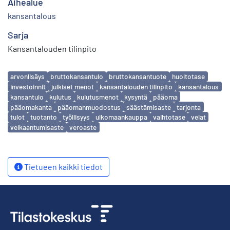
Aihealue
kansantalous
Sarja
Kansantalouden tilinpito
Avainsanat
arvonlisäys
bruttokansantulo
bruttokansantuote
huoltotase
investoinnit
julkiset menot
kansantalouden tilinpito
kansantalous
kansantulo
kulutus
kulutusmenot
kysyntä
pääoma
pääomakanta
pääomanmuodostus
säästämisaste
tarjonta
tulot
tuotanto
työllisyys
ulkomaankauppa
vaihtotase
velat
velkaantumisaste
veroaste
Tietueen kaikki tiedot