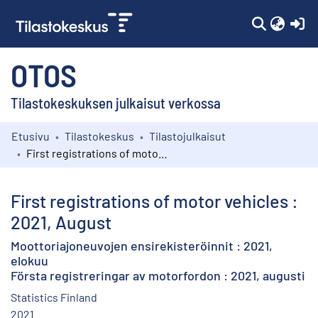
(c
OTOS
Tilastokeskuksen julkaisut verkossa
Etusivu
Tilastokeskus
Tilastojulkaisut
Kokoelmat
First registrations of motor vehicles : 2021, August
Selaa
First registrations of motor vehicles :
2021, August
Moottoriajoneuvojen ensirekisteröinnit : 2021,
elokuu
Första registreringar av motorfordon : 2021, augusti
Statistics Finland
2021