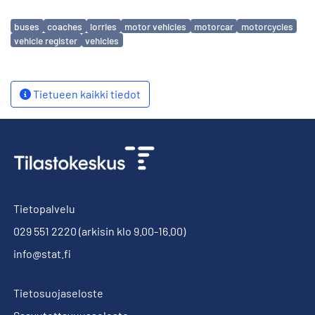
Avainsanat
buses
coaches
lorries
motor vehicles
motorcar
motorcycles
vehicle register
vehicles
Tietueen kaikki tiedot
Tietopalvelu
029 551 2220
(arkisin klo 9.00-16.00)
info@stat.fi
Tietosuojaseloste