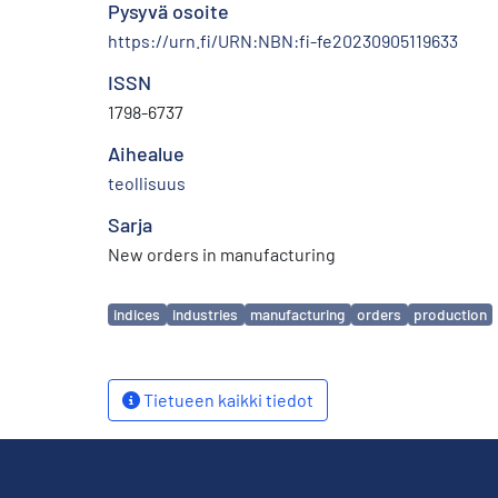
Pysyvä osoite
https://urn.fi/URN:NBN:fi-fe20230905119633
ISSN
1798-6737
Aihealue
teollisuus
Sarja
New orders in manufacturing
Avainsanat
indices
industries
manufacturing
orders
production
Tietueen kaikki tiedot