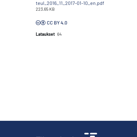
teul_2016_11_2017-01-10_en.pdf
223.65 KB
CC BY 4.0
Lataukset
64