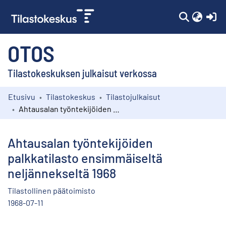
(c
OTOS
Tilastokeskuksen julkaisut verkossa
Etusivu
Tilastokeskus
Tilastojulkaisut
Kokoelmat
Ahtausalan työntekijöiden palkkatilasto ensimmäiseltä neljännekseltä 1968
Selaa
Ahtausalan työntekijöiden
palkkatilasto ensimmäiseltä
neljännekseltä 1968
Tilastollinen päätoimisto
1968-07-11