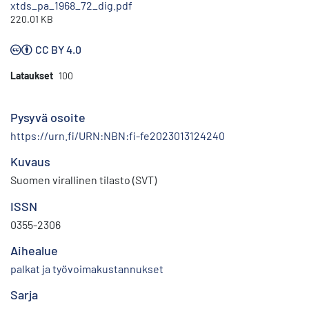
xtds_pa_1968_72_dig.pdf
220.01 KB
CC BY 4.0
Lataukset
100
Pysyvä osoite
https://urn.fi/URN:NBN:fi-fe2023013124240
Kuvaus
Suomen virallinen tilasto (SVT)
ISSN
0355-2306
Aihealue
palkat ja työvoimakustannukset
Sarja