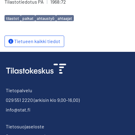
Tilastotiedotus PA
|
1968:72
Avainsanat
tilastot
palkat
ahtaustyö
ahtaajat
Tietueen kaikki tiedot
Tietopalvelu
029 551 2220
(arkisin klo 9.00-16.00)
info@stat.fi
Tietosuojaseloste