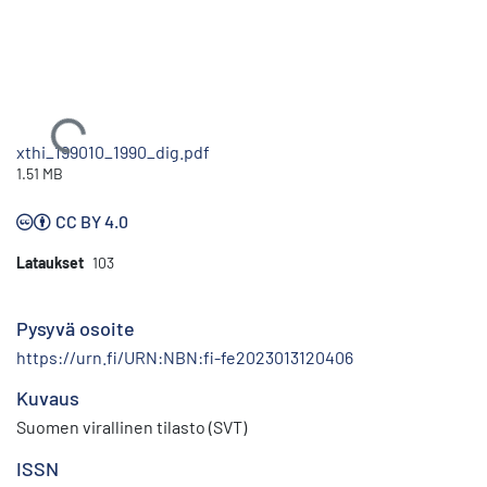
Ladataan...
xthi_199010_1990_dig.pdf
1.51 MB
CC BY 4.0
Lataukset
103
Pysyvä osoite
https://urn.fi/URN:NBN:fi-fe2023013120406
Kuvaus
Suomen virallinen tilasto (SVT)
ISSN