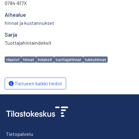
0784-817X
Aihealue
hinnat ja kustannukset
Sarja
Tuottajahintaindeksit
Avainsanat
tilastot
hinnat
indeksit
tuottajahinnat
tukkuhinnat
Tietueen kaikki tiedot
Tietopalvelu