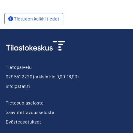
Tietueen kaikki tiedot
Tietopalvelu
029 551 2220
(arkisin klo 9.00-16.00)
info@stat.fi
Tietosuojaseloste
Saavutettavuusseloste
Evästeasetukset