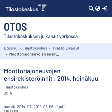
(c
OTOS
Tilastokeskuksen julkaisut verkossa
Etusivu
Tilastokeskus
Tilastojulkaisut
Kokoelmat
Moottoriajoneuvojen ensirekisteröinnit : 2014, heinäkuu
Selaa
Moottoriajoneuvojen
ensirekisteröinnit : 2014, heinäkuu
Tilastokeskus
2014
merek_2014_07_2014-08-06_fi.pdf
218.58 KB