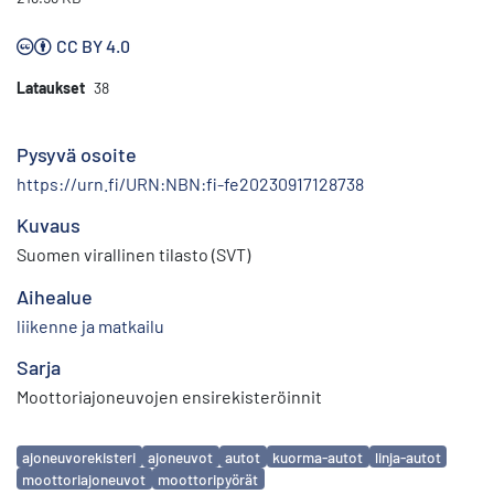
CC BY 4.0
Lataukset
38
Pysyvä osoite
https://urn.fi/URN:NBN:fi-fe20230917128738
Kuvaus
Suomen virallinen tilasto (SVT)
Aihealue
liikenne ja matkailu
Sarja
Moottoriajoneuvojen ensirekisteröinnit
Avainsanat
ajoneuvorekisteri
ajoneuvot
autot
kuorma-autot
linja-autot
moottoriajoneuvot
moottoripyörät