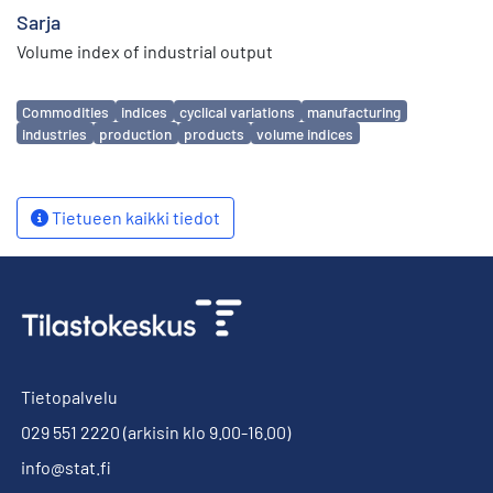
Sarja
Volume index of industrial output
Avainsanat
Commodities
indices
cyclical variations
manufacturing
industries
production
products
volume indices
Tietueen kaikki tiedot
Tietopalvelu
029 551 2220
(arkisin klo 9.00-16.00)
info@stat.fi