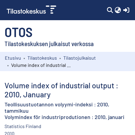
(c
OTOS
Tilastokeskuksen julkaisut verkossa
Etusivu
Tilastokeskus
Tilastojulkaisut
Kokoelmat
Volume index of industrial output : 2010, January
Selaa
Volume index of industrial output :
2010, January
Teollisuustuotannon volyymi-indeksi : 2010,
tammikuu
Volymindex för industriprodutionen : 2010, januari
Statistics Finland
2010