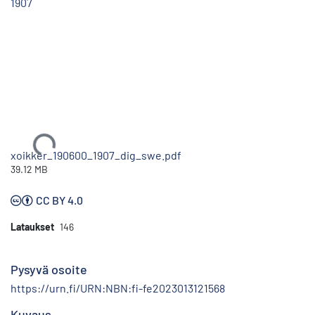
1907
Ladataan...
xoikker_190600_1907_dig_swe.pdf
39.12 MB
CC BY 4.0
Lataukset
146
Pysyvä osoite
https://urn.fi/URN:NBN:fi-fe2023013121568
Kuvaus