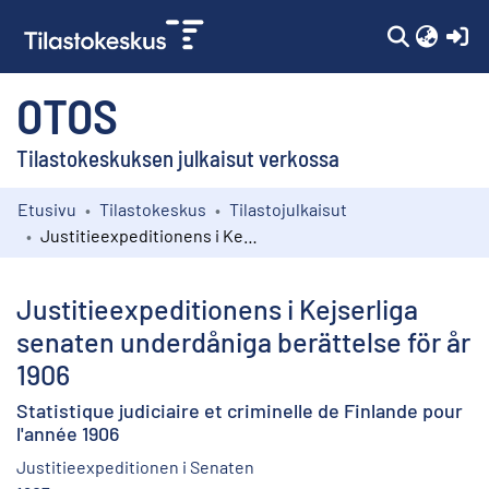
(c
OTOS
Tilastokeskuksen julkaisut verkossa
Etusivu
Tilastokeskus
Tilastojulkaisut
Kokoelmat
Justitieexpeditionens i Kejserliga senaten underdåniga berättelse för år 1906
Selaa
Justitieexpeditionens i Kejserliga
senaten underdåniga berättelse för år
1906
Statistique judiciaire et criminelle de Finlande pour
l'année 1906
Justitieexpeditionen i Senaten