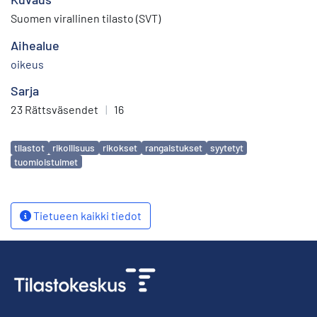
Suomen virallinen tilasto (SVT)
Aihealue
oikeus
Sarja
23 Rättsväsendet
|
16
Avainsanat
tilastot
rikollisuus
rikokset
rangaistukset
syytetyt
tuomioistuimet
Tietueen kaikki tiedot