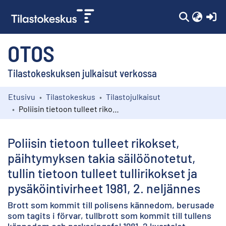
(c
OTOS
Tilastokeskuksen julkaisut verkossa
Etusivu
Tilastokeskus
Tilastojulkaisut
Kokoelmat
Poliisin tietoon tulleet rikokset, päihtymyksen takia säilöönotetut, tullin tietoon tulleet tullirikokset ja pysäköintivirheet 1981, 2. neljännes
Selaa
Poliisin tietoon tulleet rikokset,
päihtymyksen takia säilöönotetut,
tullin tietoon tulleet tullirikokset ja
pysäköintivirheet 1981, 2. neljännes
Brott som kommit till polisens kännedom, berusade
som tagits i förvar, tullbrott som kommit till tullens