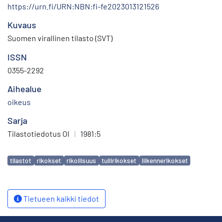
https://urn.fi/URN:NBN:fi-fe2023013121526
Kuvaus
Suomen virallinen tilasto (SVT)
ISSN
0355-2292
Aihealue
oikeus
Sarja
Tilastotiedotus OI
|
1981:5
Avainsanat
tilastot
rikokset
rikollisuus
tullirikokset
liikennerikokset
Tietueen kaikki tiedot