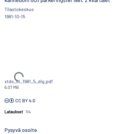
kännedom och parkeringsfel 1981, 2 kvartalet
Tilastokeskus
1981-10-15
Ladataan...
xtds_oi_1981_5_dig.pdf
6.07 MB
CC BY 4.0
Lataukset
114
Pysyvä osoite