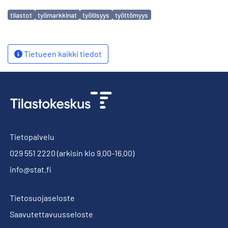
Avainsanat
tilastot
työmarkkinat
työllisyys
työttömyys
Tietueen kaikki tiedot
Tietopalvelu
029 551 2220
(arkisin klo 9.00-16.00)
info@stat.fi
Tietosuojaseloste
Saavutettavuusseloste