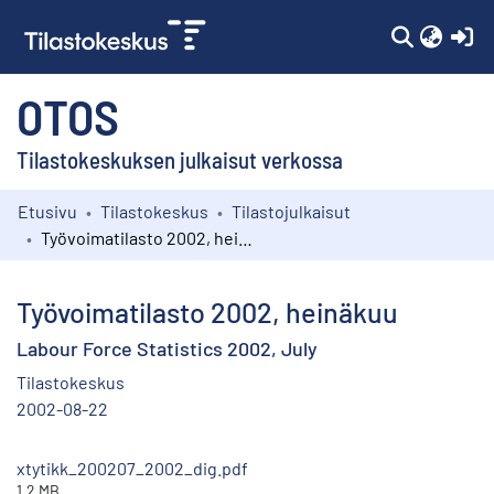
(c
OTOS
Tilastokeskuksen julkaisut verkossa
Etusivu
Tilastokeskus
Tilastojulkaisut
Kokoelmat
Työvoimatilasto 2002, heinäkuu
Selaa
Työvoimatilasto 2002, heinäkuu
Labour Force Statistics 2002, July
Tilastokeskus
2002-08-22
xtytikk_200207_2002_dig.pdf
1.2 MB