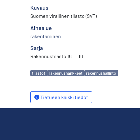
Kuvaus
Suomen virallinen tilasto (SVT)
Aihealue
rakentaminen
Sarja
Rakennustilasto 16
|
10
Avainsanat
tilastot
rakennushankkeet
rakennushallinto
Tietueen kaikki tiedot