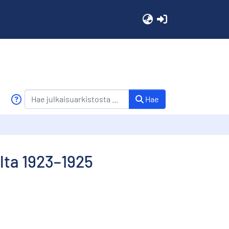
(current)
Hae
lta 1923–1925