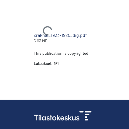
Ladataan...
xrakhal_1923-1925_dig.pdf
5.03 MB
This publication is copyrighted.
Lataukset
161