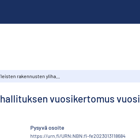
Yleisten rakennusten ylihallituksen vuosikertomus vuosilta 1923–1925
ihallituksen vuosikertomus vuosi
Pysyvä osoite
https://urn.fi/URN:NBN:fi-fe2023013118684