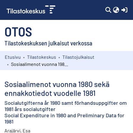
(c
OTOS
Tilastokeskuksen julkaisut verkossa
Etusivu
Tilastokeskus
Tilastojulkaisut
Kokoelmat
Sosiaalimenot vuonna 1980 sekä ennakkotiedot vuodelle 1981
Selaa
Sosiaalimenot vuonna 1980 sekä
ennakkotiedot vuodelle 1981
Socialutgifterna år 1980 samt förhandsuppgifter om
1981 års socialutgifter
Social Expenditure in 1980 and Preliminary Data for
1981
Arajärvi, Esa