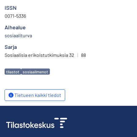
ISSN
0071-5336
Aihealue
sosiaaliturva
Sarja
Sosiaalisia erikoistutkimuksia 32
|
88
Avainsanat
tilastot
sosiaalimenot
Tietueen kaikki tiedot