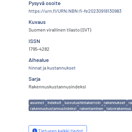
Pysyvä osoite
https://urn.fi/URN:NBN:fi-fe20230918130983
Kuvaus
Suomen virallinen tilasto (SVT)
ISSN
1795-4282
Aihealue
hinnat ja kustannukset
Sarja
Rakennuskustannusindeksi
Avainsanat
asunnot
indeksit
luovutushintakerroin
rakennukset
r
rakennuskustannusindeksi
rakentaminen
talonrakennus
Tietueen kaikki tiedot