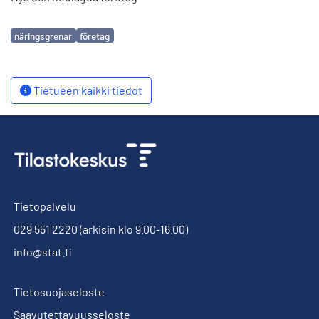
Avainsanat
näringsgrenar
företag
Tietueen kaikki tiedot
Tietopalvelu
029 551 2220
(arkisin klo 9.00-16.00)
info@stat.fi
Tietosuojaseloste
Saavutettavuusseloste