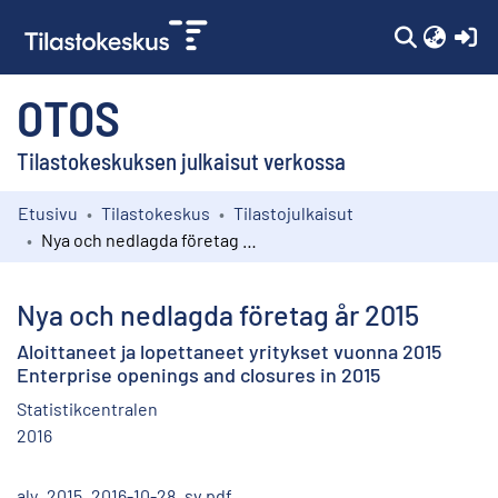
(c
OTOS
Tilastokeskuksen julkaisut verkossa
Etusivu
Tilastokeskus
Tilastojulkaisut
Kokoelmat
Nya och nedlagda företag år 2015
Selaa
Nya och nedlagda företag år 2015
Aloittaneet ja lopettaneet yritykset vuonna 2015
Enterprise openings and closures in 2015
Statistikcentralen
2016
aly_2015_2016-10-28_sv.pdf