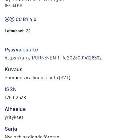
156.33 KB
CC BY 4.0
Lataukset
34
Pysyvä osoite
https://urn.fi/URN:NBN:fi-fe20230914126592
Kuvaus
Suomen virallinen tilasto (SVT)
ISSN
1799-2338
Aihealue
yritykset
Sarja
Nya och nedlagda företag