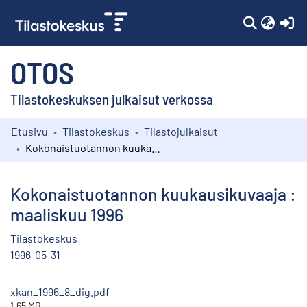
(c
OTOS
Tilastokeskuksen julkaisut verkossa
Etusivu
Tilastokeskus
Tilastojulkaisut
Kokoelmat
Kokonaistuotannon kuukausikuvaaja : maaliskuu 1996
Selaa
Kokonaistuotannon kuukausikuvaaja :
maaliskuu 1996
Tilastokeskus
1996-05-31
xkan_1996_8_dig.pdf
1.65 MB