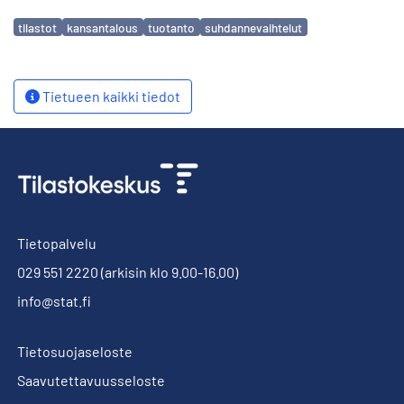
Avainsanat
tilastot
kansantalous
tuotanto
suhdannevaihtelut
Tietueen kaikki tiedot
Tietopalvelu
029 551 2220
(arkisin klo 9.00-16.00)
info@stat.fi
Tietosuojaseloste
Saavutettavuusseloste