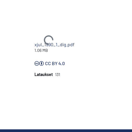
Ladataan...
xjul_1990_1_dig.pdf
1.06 MB
CC BY 4.0
Lataukset
131