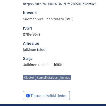
https://urn.fi/URN:NBN:fi-fe2023013122942
Kuvaus
Suomen virallinen tilasto (SVT)
ISSN
0784-9648
Aihealue
julkinen talous
Sarja
Julkinen talous
|
1990:1
Avainsanat
tilastot
kunnallistalous
kunnat
Tietueen kaikki tiedot