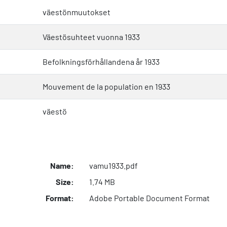
väestönmuutokset
Väestösuhteet vuonna 1933
Befolkningsförhållandena år 1933
Mouvement de la population en 1933
väestö
Name:
vamu1933.pdf
Size:
1.74 MB
Format:
Adobe Portable Document Format