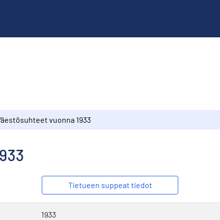
Väestösuhteet vuonna 1933
1933
Tietueen suppeat tiedot
1933