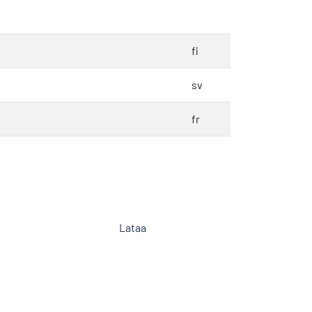
fi
sv
fr
Lataa