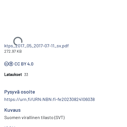
Ladataan...
ktps_2017_05_2017-07-11_sv.pdf
272.97 KB
CC BY 4.0
Lataukset
33
Pysyvä osoite
https://urn.fi/URN:NBN:fi-fe20230824106038
Kuvaus
Suomen virallinen tilasto (SVT)