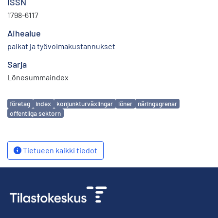
ISSN
1798-6117
Aihealue
palkat ja työvoimakustannukset
Sarja
Lönesummaindex
Avainsanat
företag
index
konjunkturväxlingar
löner
näringsgrenar
offentliga sektorn
Tietueen kaikki tiedot