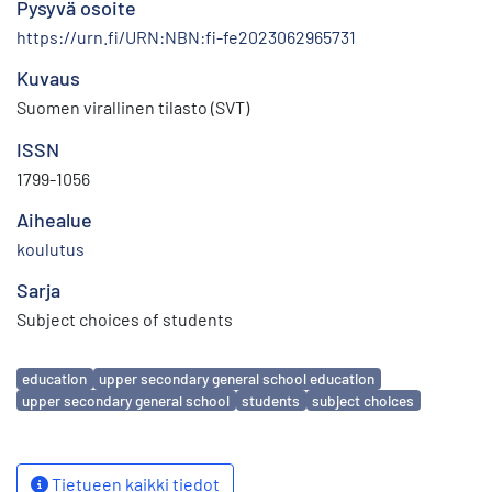
Pysyvä osoite
https://urn.fi/URN:NBN:fi-fe2023062965731
Kuvaus
Suomen virallinen tilasto (SVT)
ISSN
1799-1056
Aihealue
koulutus
Sarja
Subject choices of students
Avainsanat
education
upper secondary general school education
upper secondary general school
students
subject choices
Tietueen kaikki tiedot