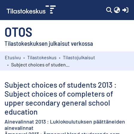
(c
OTOS
Tilastokeskuksen julkaisut verkossa
Etusivu
Tilastokeskus
Tilastojulkaisut
Kokoelmat
Subject choices of students 2013 : Subject choices of completers of upper secondary general school education
Selaa
Subject choices of students 2013 :
Subject choices of completers of
upper secondary general school
education
Ainevalinnat 2013 : Lukiokoulutuksen päättäneiden
ainevalinnat