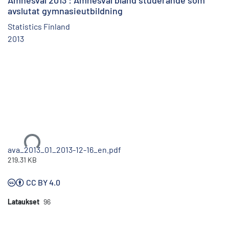
Ämnesval 2013 : Ämnesval bland studerande som
avslutat gymnasieutbildning
Statistics Finland
2013
Ladataan...
ava_2013_01_2013-12-16_en.pdf
219.31 KB
CC BY 4.0
Lataukset
96