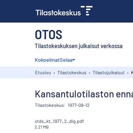
OTOS
Tilastokeskuksen julkaisut verkossa
Kokoelmat
Selaa
Etusivu
Tilastokeskus
Tilastojulkaisut
Kansantulotilaston enna
Tilastokeskus
1977-08-12
xtds_kt_1977_2_dig.pdf
2.21 MB