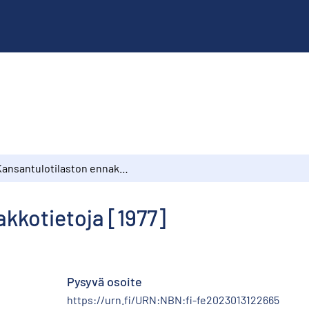
Kansantulotilaston ennakkotietoja [1977]
kkotietoja [1977]
Pysyvä osoite
https://urn.fi/URN:NBN:fi-fe2023013122665