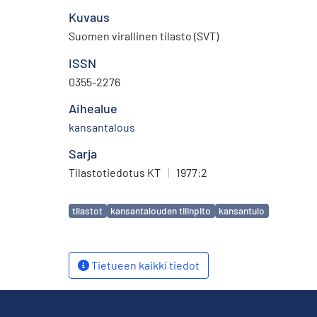
Kuvaus
Suomen virallinen tilasto (SVT)
ISSN
0355-2276
Aihealue
kansantalous
Sarja
Tilastotiedotus KT
|
1977:2
Avainsanat
tilastot
kansantalouden tilinpito
kansantulo
Tietueen kaikki tiedot