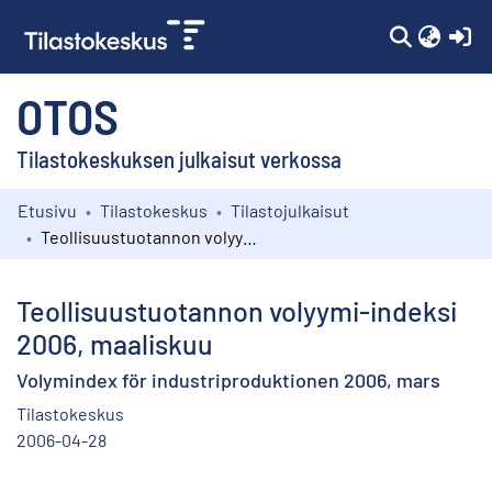
(c
OTOS
Tilastokeskuksen julkaisut verkossa
Etusivu
Tilastokeskus
Tilastojulkaisut
Kokoelmat
Teollisuustuotannon volyymi-indeksi 2006, maaliskuu
Selaa
Teollisuustuotannon volyymi-indeksi
2006, maaliskuu
Volymindex för industriproduktionen 2006, mars
Tilastokeskus
2006-04-28