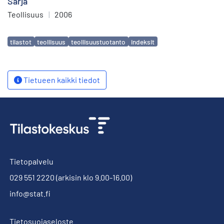
Sarja
Teollisuus
|
2006
Avainsanat
tilastot
teollisuus
teollisuustuotanto
indeksit
Tietueen kaikki tiedot
Tietopalvelu
029 551 2220
(arkisin klo 9.00-16.00)
info@stat.fi
Tietosuojaseloste