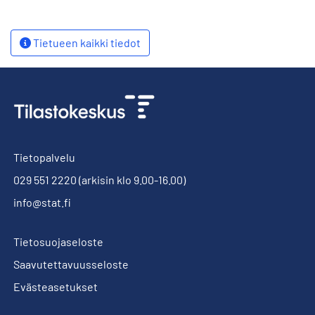
Tietueen kaikki tiedot
Tietopalvelu
029 551 2220
(arkisin klo 9.00-16.00)
info@stat.fi
Tietosuojaseloste
Saavutettavuusseloste
Evästeasetukset