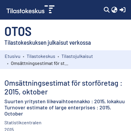
(c
OTOS
Tilastokeskuksen julkaisut verkossa
Etusivu
Tilastokeskus
Tilastojulkaisut
Kokoelmat
Omsättningsestimat för storföretag : 2015, oktober
Selaa
Omsättningsestimat för storföretag :
2015, oktober
Suurten yritysten liikevaihtoennakko : 2015, lokakuu
Turnover estimate of large enterprises : 2015,
October
Statistikcentralen
2015