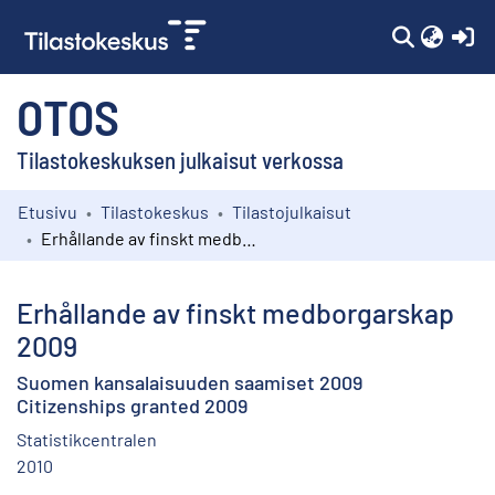
(c
OTOS
Tilastokeskuksen julkaisut verkossa
Etusivu
Tilastokeskus
Tilastojulkaisut
Kokoelmat
Erhållande av finskt medborgarskap 2009
Selaa
Erhållande av finskt medborgarskap
2009
Suomen kansalaisuuden saamiset 2009
Citizenships granted 2009
Statistikcentralen
2010