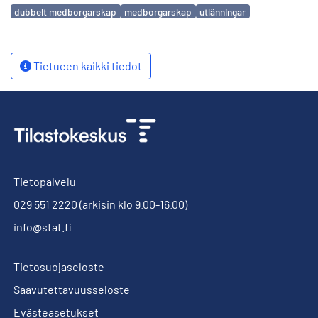
Avainsanat
dubbelt medborgarskap
medborgarskap
utlänningar
Tietueen kaikki tiedot
Tietopalvelu
029 551 2220
(arkisin klo 9.00-16.00)
info@stat.fi
Tietosuojaseloste
Saavutettavuusseloste
Evästeasetukset