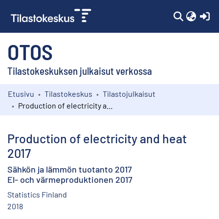
(c
OTOS
Tilastokeskuksen julkaisut verkossa
Etusivu
Tilastokeskus
Tilastojulkaisut
Kokoelmat
Production of electricity and heat 2017
Selaa
Production of electricity and heat
2017
Sähkön ja lämmön tuotanto 2017
El- och värmeproduktionen 2017
Statistics Finland
2018