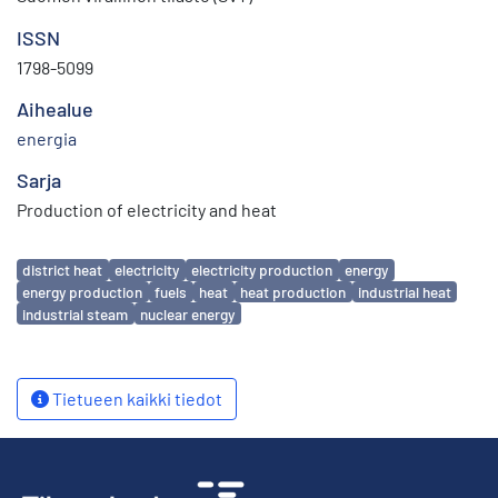
ISSN
1798-5099
Aihealue
energia
Sarja
Production of electricity and heat
Avainsanat
district heat
electricity
electricity production
energy
energy production
fuels
heat
heat production
industrial heat
industrial steam
nuclear energy
Tietueen kaikki tiedot