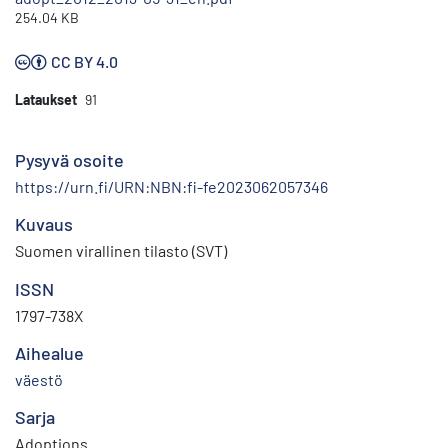
254.04 KB
CC BY 4.0
Lataukset
91
Pysyvä osoite
https://urn.fi/URN:NBN:fi-fe2023062057346
Kuvaus
Suomen virallinen tilasto (SVT)
ISSN
1797-738X
Aihealue
väestö
Sarja
Adoptions