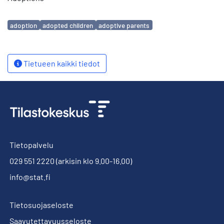
Avainsanat
adoption
adopted children
adoptive parents
Tietueen kaikki tiedot
Tietopalvelu
029 551 2220
(arkisin klo 9.00-16.00)
info@stat.fi
Tietosuojaseloste
Saavutettavuusseloste