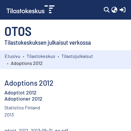
(c
OTOS
Tilastokeskuksen julkaisut verkossa
Etusivu
Tilastokeskus
Tilastojulkaisut
Kokoelmat
Adoptions 2012
Selaa
Adoptions 2012
Adoptiot 2012
Adoptioner 2012
Statistics Finland
2013
adopt_2012_2013-05-31_en.pdf