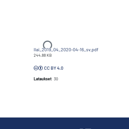
Ladataan...
llai_2019_04_2020-04-16_sv.pdf
244.88 KB
CC BY 4.0
Lataukset
30