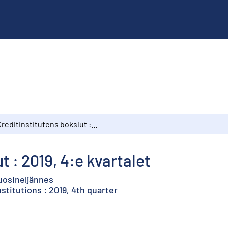
Kreditinstitutens bokslut : 2019, 4:e kvartalet
t : 2019, 4:e kvartalet
vuosineljännes
nstitutions : 2019, 4th quarter