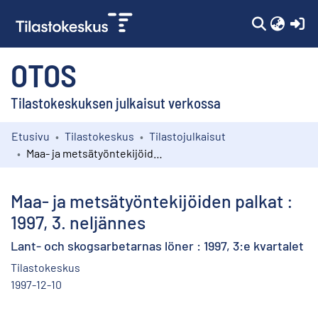
(c
OTOS
Tilastokeskuksen julkaisut verkossa
Etusivu
Tilastokeskus
Tilastojulkaisut
Kokoelmat
Maa- ja metsätyöntekijöiden palkat : 1997, 3. neljännes
Selaa
Maa- ja metsätyöntekijöiden palkat :
1997, 3. neljännes
Lant- och skogsarbetarnas löner : 1997, 3:e kvartalet
Tilastokeskus
1997-12-10