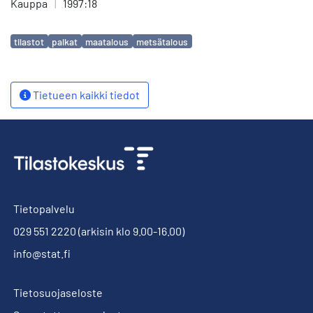
Kauppa
|
1997:18
Avainsanat
tilastot
palkat
maatalous
metsätalous
Tietueen kaikki tiedot
Tietopalvelu
029 551 2220
(arkisin klo 9.00-16.00)
info@stat.fi
Tietosuojaseloste